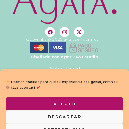
Copyright © 2025 agarabenidorm.com
Diseñado con ♥️ por
Bao Estudio
Aviso Legal
Privacidad
Usamos cookies para que tu experiencia sea genial, como tú.
¿Las aceptas?
Condiciones de Venta
Política de Cookies
ACEPTO
Términos y Condiciones
DESCARTAR
Declaración de Accesibilidad