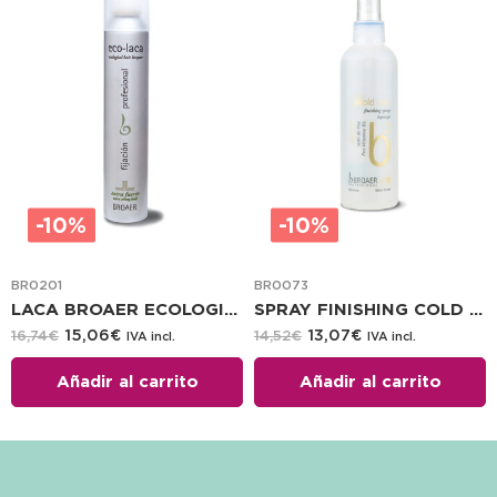
-10%
-10%
BR0201
BR0073
LACA BROAER ECOLOGICA EXTRA F. 300 ML.
SPRAY FINISHING COLD MIST BROAER 200 ML
15,06
€
13,07
€
16,74
€
14,52
€
IVA incl.
IVA incl.
Añadir al carrito
Añadir al carrito