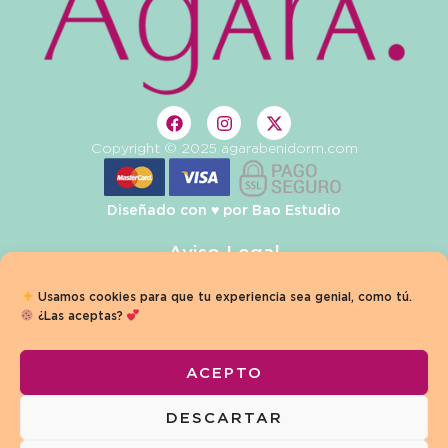
Copyright © 2025 agarabenidorm.com
Diseñado con ♥️ por
Bao Estudio
Aviso Legal
Privacidad
Usamos cookies para que tu experiencia sea genial, como tú.
¿Las aceptas?
Condiciones de Venta
Política de Cookies
ACEPTO
Términos y Condiciones
DESCARTAR
Declaración de Accesibilidad