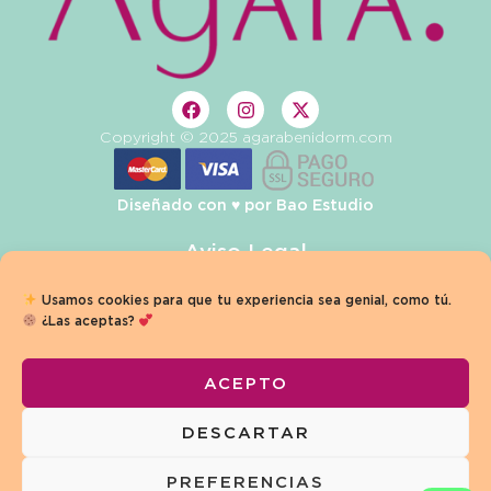
Copyright © 2025 agarabenidorm.com
Diseñado con ♥️ por
Bao Estudio
Aviso Legal
Privacidad
Usamos cookies para que tu experiencia sea genial, como tú.
¿Las aceptas?
Condiciones de Venta
Política de Cookies
ACEPTO
Términos y Condiciones
DESCARTAR
Declaración de Accesibilidad
PREFERENCIAS