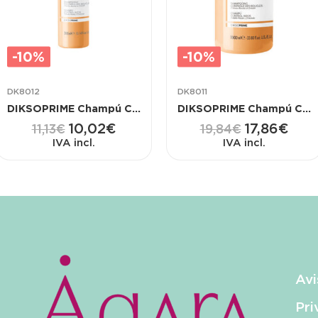
-10%
-10%
DK8012
DK8011
DIKSOPRIME Champú Curl Control con Aguacate y Elastina 300 ML
DIKSOPRIME Champú Curl Control con Aguacate y Elastina 1000 ML
10,02
€
17,86
€
11,13
€
19,84
€
IVA incl.
IVA incl.
Avi
Pri