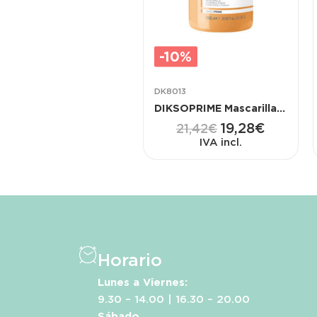
-10%
DK8013
DIKSOPRIME Mascarilla Curl Control con Aguacate y Elastina 1000 ML
19,28
€
21,42
€
IVA incl.
Horario
Lunes a Viernes:
9.30 – 14.00 | 16.30 – 20.00
Sábado