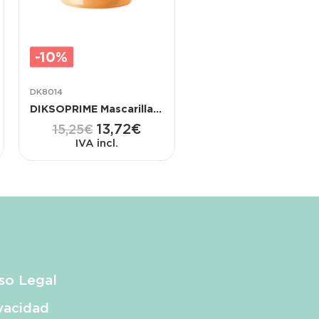
-10%
DK8014
DIKSOPRIME Mascarilla Curl Control con Aguacate y Elastina 500 ML
13,72
€
15,25
€
IVA incl.
so Legal
vacidad