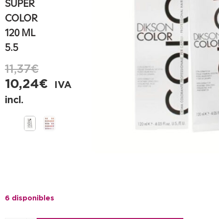
SUPER
COLOR
120 ML
5.5
11,37
€
10,24
€
IVA
incl.
6 disponibles