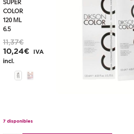
SUPER
COLOR
120 ML
6.5
11,37
€
10,24
€
IVA
incl.
7 disponibles