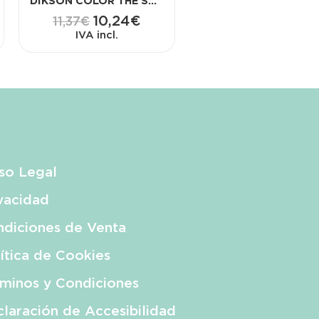
DIKSON COLOR THE SUPER COLOR 120 ML 8.42
10,24
€
11,37
€
IVA incl.
so Legal
vacidad
diciones de Venta
ítica de Cookies
minos y Condiciones
laración de Accesibilidad