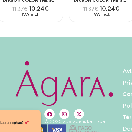
DIKSON COLOR THE SUPER COLOR 120 ML 5.26
DIKSON COLOR THE SUPER COLOR 120 ML 9.7
10,24
€
10,24
€
11,37
€
11,37
€
IVA incl.
IVA incl.
Avi
Pri
Con
Pol
Tér
Copyright © 2025 agarabenidorm.com
Las aceptas?
Dec