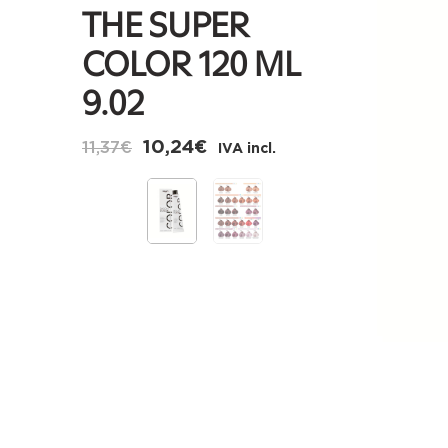
THE SUPER
COLOR 120 ML
9.02
10,24
€
11,37
€
IVA incl.