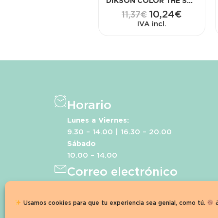
DIKSON COLOR THE SUPER COLOR 120 ML 8.72
10,24
€
11,37
€
IVA incl.
Horario
Lunes a Viernes:
9.30 – 14.00 | 16.30 – 20.00
Sábado
10.00 – 14.00
Correo electrónico
info@agarabenidorm.com
Teléfono
Usamos cookies para que tu experiencia sea genial, como tú.
¿