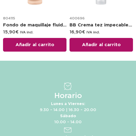
804115
400696
Fondo de maquillaje fluido – 2WP – Beige sable
BB Crema tez impecable – halé
15,90
€
16,90
€
IVA incl.
IVA incl.
Añadir al carrito
Añadir al carrito
Horario
Lunes a Viernes:
9.30 – 14.00 | 16.30 – 20.00
Sábado
10.00 – 14.00