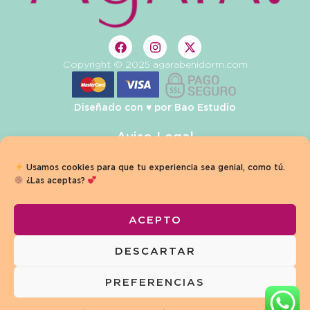
Copyright © 2025 agarabenidorm.com
Diseñado con ♥️ por
Bao Estudio
Aviso Legal
Privacidad
Usamos cookies para que tu experiencia sea genial, como tú.
¿Las aceptas?
Condiciones de Venta
Política de Cookies
ACEPTO
Términos y Condiciones
DESCARTAR
Declaración de Accesibilidad
PREFERENCIAS