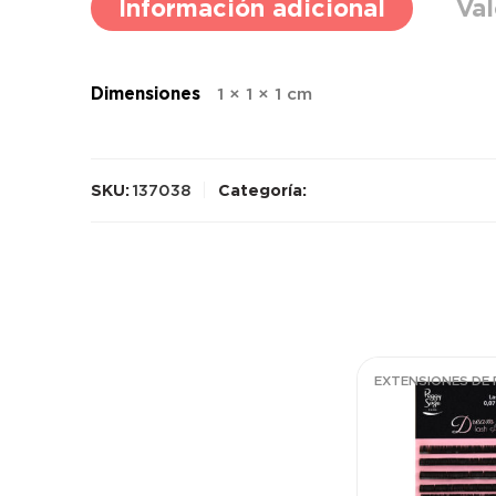
Información adicional
Val
Dimensiones
1 × 1 × 1 cm
SKU:
137038
Categoría: