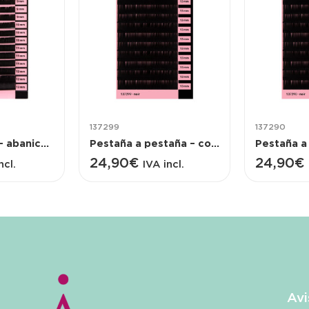
137299
137290
Volumen ruso – abanicos para confeccionar – colocación de extensiones – distintos largos – D
Pestaña a pestaña – colocación de extensiones – talla única – D
24,90
€
24,90
€
ncl.
IVA incl.
Avi