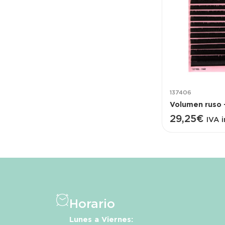
137406
29,25
€
IVA i
Horario
Lunes a Viernes: