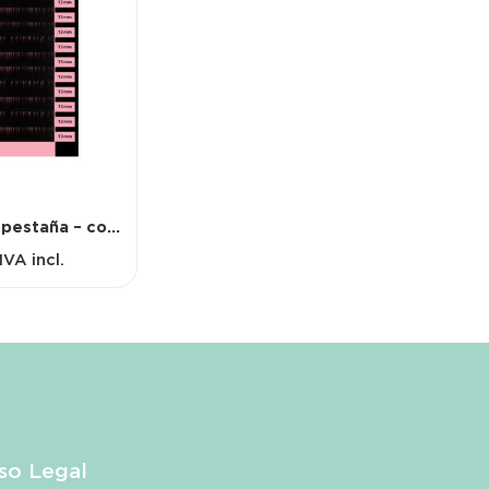
Pestaña a pestaña – colocación de extensiones – talla única – D
IVA incl.
so Legal